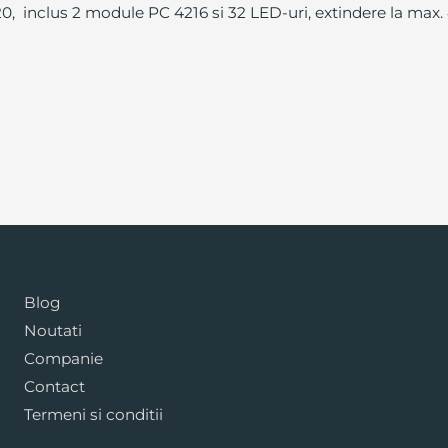
0, inclus 2 module PC 4216 si 32 LED-uri, extindere la max
Blog
Noutati
Companie
Contact
Termeni si conditii