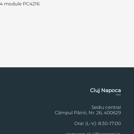
. 4 module PC4216
Cluj Napoca
Sediu central
Câmpul Pâinii, Nr. 26, 400629
Orar (L-V): 8:30-17:00