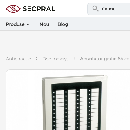
Produse
Nou
Blog
›
›
antiefractie
dsc maxsys
anuntator grafic 64 z