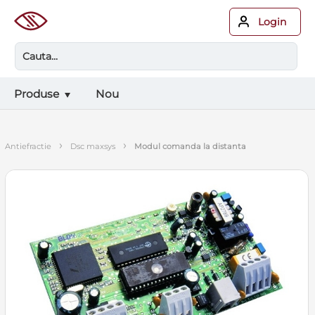
Login
Produse
Nou
›
›
antiefractie
dsc maxsys
modul comanda la distanta