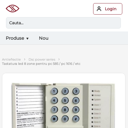
Login
Produse
Nou
›
›
antiefractie
dsc power series
tastatura led 8 zone pentru pc 585 / pc 1616 / etc