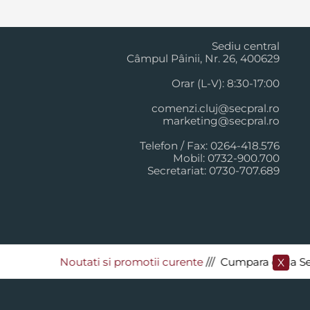
Cluj Napoca
Sediu central
Câmpul Pâinii, Nr. 26, 400629
Orar (L-V): 8:30-17:00
comenzi.cluj@secpral.ro
marketing@secpral.ro
Telefon / Fax: 0264-418.576
Mobil: 0732-900.700
Secretariat: 0730-707.689
Noutati si promotii curente
​/// Cumpara de la Secpra
X