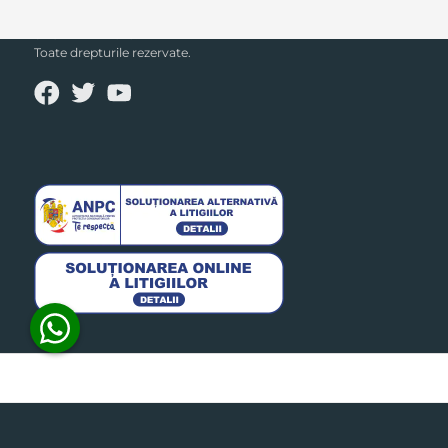
SECPRAL© 2023.
Toate drepturile rezervate.