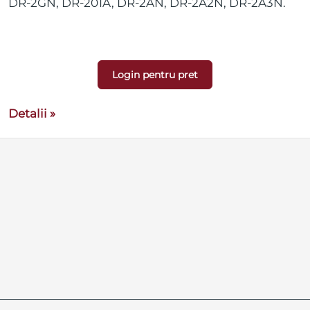
DR-2GN, DR-201A, DR-2AN, DR-2A2N, DR-2A3N.
Login pentru pret
Detalii »