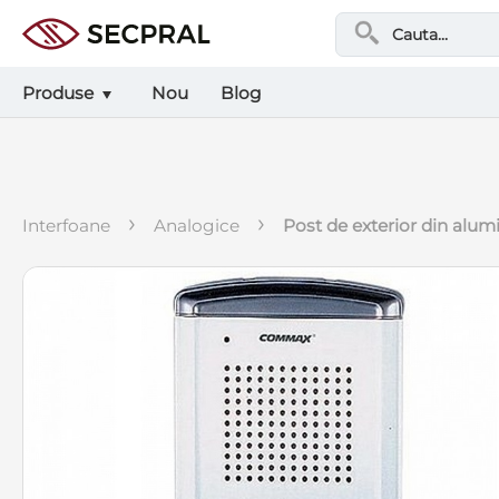
Produse
Nou
Blog
›
›
interfoane
analogice
post de exterior din alu