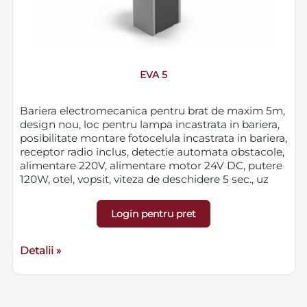
EVA 5
Bariera electromecanica pentru brat de maxim 5m,
design nou, loc pentru lampa incastrata in bariera,
posibilitate montare fotocelula incastrata in bariera,
receptor radio inclus, detectie automata obstacole,
alimentare 220V, alimentare motor 24V DC, putere
120W, otel, vopsit, viteza de deschidere 5 sec., uz
intensiv
Login pentru pret
Pentru bratul barierei (comandat si livrat separat) se
percepe o taxa de transport special de 300 RON +
TVA, iar pentru corpul barierei o taxa de transport
Detalii »
de 95 RON + TVA, cu exceptia cazului in care
produsul se ridica personal de la unul dintre sediile
Secpral.