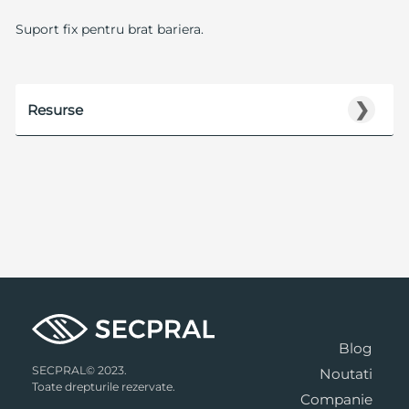
Suport fix pentru brat bariera.
❯
Resurse
Blog
SECPRAL© 2023.
Noutati
Toate drepturile rezervate.
Companie