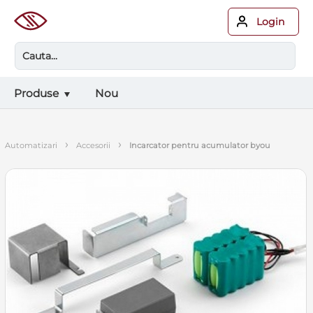
Login
Produse
Nou
›
›
automatizari
accesorii
incarcator pentru acumulator byou