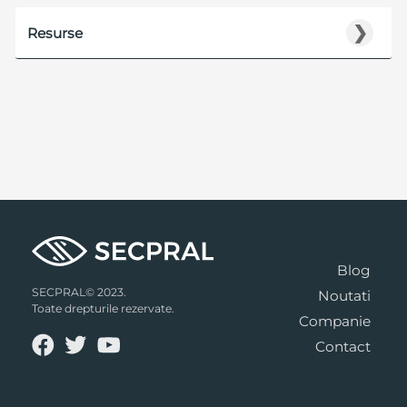
❯
Resurse
Blog
SECPRAL© 2023.
Noutati
Toate drepturile rezervate.
Companie
Contact