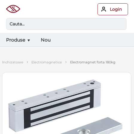
Login
Produse
Nou
›
›
inchizatoare
electromagnetice
electromagnet forta 180kg