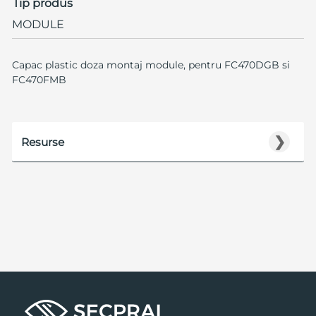
Tip produs
MODULE
Capac plastic doza montaj module, pentru FC470DGB si
FC470FMB
❯
Resurse