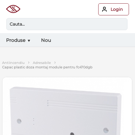
Login
Produse
Nou
›
›
antiincendiu
adresabile
capac plastic doza montaj module pentru fc470dgb