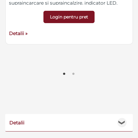
supraincarcare si supraincalzire, indicator LED,
dimensiuni 80 x 43 x 27 (+/-2) mm, montare cu
banda adeziva/suruburi
Login pentru pret
Detalii »
Detalii
❯