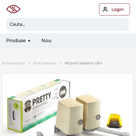
Login
Produse
Nou
›
›
automatizari
porti batante
kit porti batante 1.8m