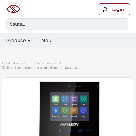
Login
Produse
Nou
›
›
control acces
control acces
cititor standalone de carduri em cu tastatura