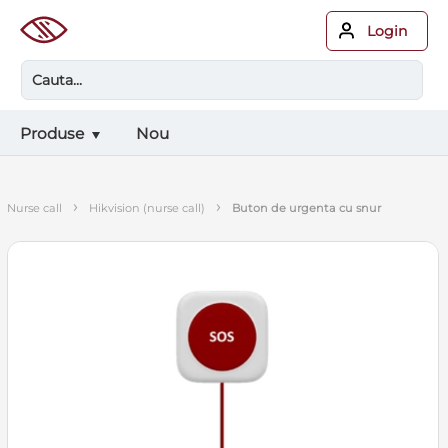
Login
Produse
Nou
›
›
nurse call
hikvision (nurse call)
buton de urgenta cu snur