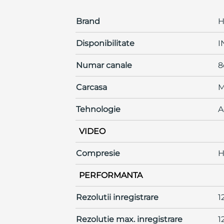
Brand
H
Disponibilitate
I
Numar canale
8
Carcasa
M
Tehnologie
A
VIDEO
Compresie
H
PERFORMANTA
Rezolutii inregistrare
1
Rezolutie max. inregistrare
1