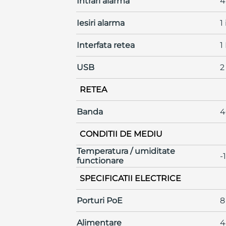
Intrari alarma
4
Iesiri alarma
1
Interfata retea
1
USB
2
RETEA
Banda
4
CONDITII DE MEDIU
Temperatura / umiditate
-
functionare
SPECIFICATII ELECTRICE
Porturi PoE
8
Alimentare
4