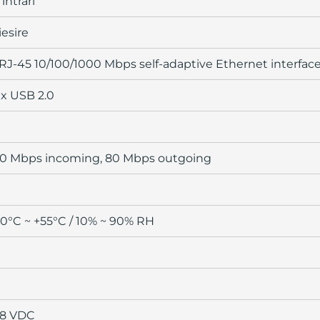
 intrari
 iesire
 RJ-45 10/100/1000 Mbps self-adaptive Ethernet interfac
 x USB 2.0
0 Mbps incoming, 80 Mbps outgoing
10°C ~ +55°C / 10% ~ 90% RH
8 VDC