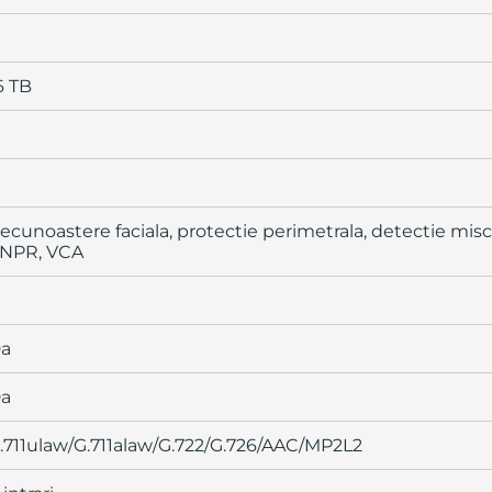
6 TB
ecunoastere faciala, protectie perimetrala, detectie mis
NPR, VCA
a
a
.711ulaw/G.711alaw/G.722/G.726/AAC/MP2L2