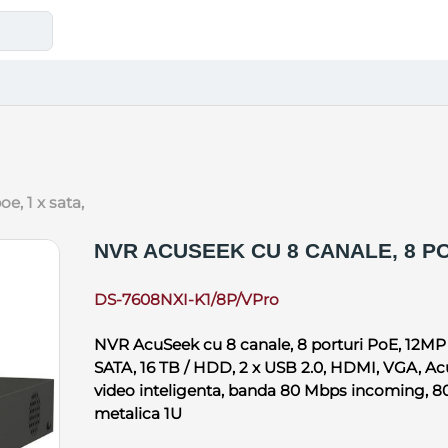
oe, 1 x sata,
NVR ACUSEEK CU 8 CANALE, 8 PO
DS-7608NXI-K1/8P/VPro
NVR AcuSeek cu 8 canale, 8 porturi PoE, 12MP rez
SATA, 16 TB / HDD, 2 x USB 2.0, HDMI, VGA, AcuS
video inteligenta, banda 80 Mbps incoming, 
metalica 1U