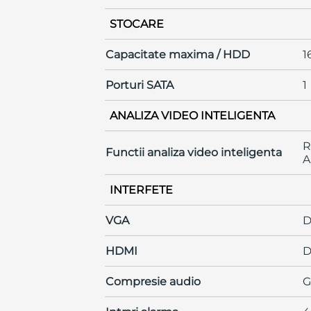
STOCARE
Capacitate maxima / HDD
1
Porturi SATA
1
ANALIZA VIDEO INTELIGENTA
R
Functii analiza video inteligenta
A
INTERFETE
VGA
D
HDMI
D
Compresie audio
G