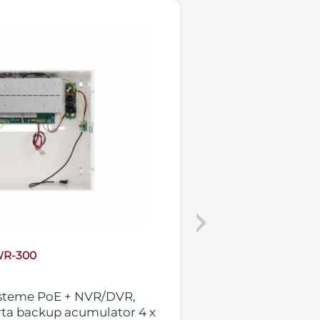
Next
R-300
isteme PoE + NVR/DVR,
UPS tip turn din 
ta backup acumulator 4 x
restart, monofaza