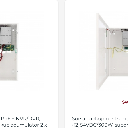
0
SW
e PoE + NVR/DVR,
Sursa backup pentru s
kup acumulator 2 x
(12)54VDC/300W, supor