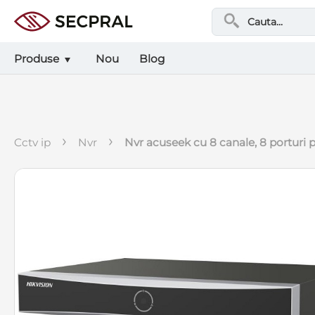
Produse
Nou
Blog
›
›
cctv ip
nvr
nvr acuseek cu 8 canale, 8 porturi p