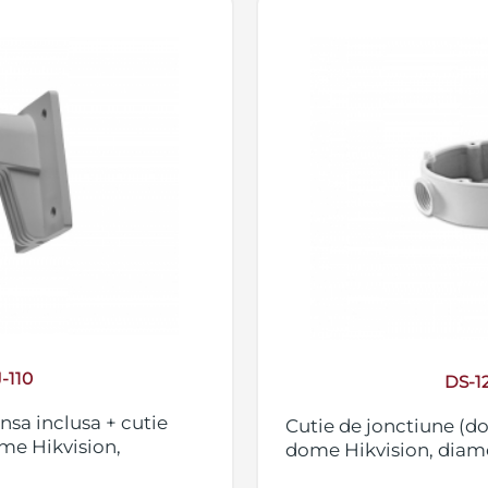
-110
DS-1
nsa inclusa + cutie
Cutie de jonctiune (d
me Hikvision,
dome Hikvision, diam