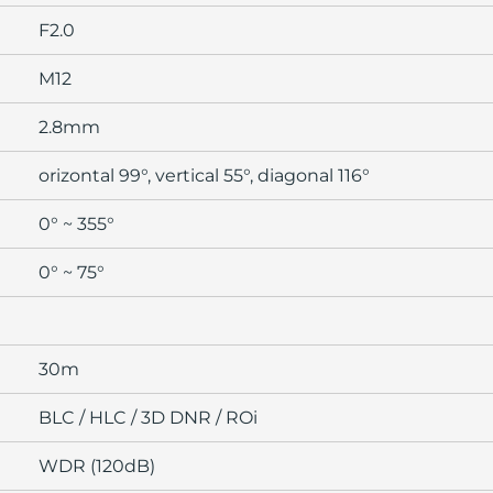
F2.0
M12
2.8mm
orizontal 99°, vertical 55°, diagonal 116°
0° ~ 355°
0° ~ 75°
30m
BLC / HLC / 3D DNR / ROi
WDR (120dB)