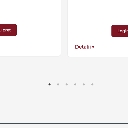
u pret
Login
Detalii »