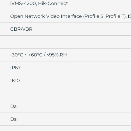
iVMS-4200, Hik-Connect
Open Network Video Interface (Profile S, Profile T), 
CBR/VBR
-30°C ~ +60°C / <95% RH
IP67
IK10
Da
Da