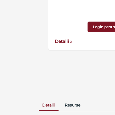
na solara
tarii
Login pentr
Detalii »
Detalii
Resurse