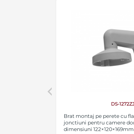
Previous
DS-1272ZJ
Brat montaj pe perete cu fla
ii pentru camere
jonctiuni pentru camere do
siuni 264.7 x 152
dimensiuni 122×120×169mm
atateste