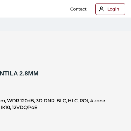
Contact
Login
ENTILA 2.8MM
8mm, WDR 120dB, 3D DNR, BLC, HLC, ROI, 4 zone
, IK10, 12VDC/PoE