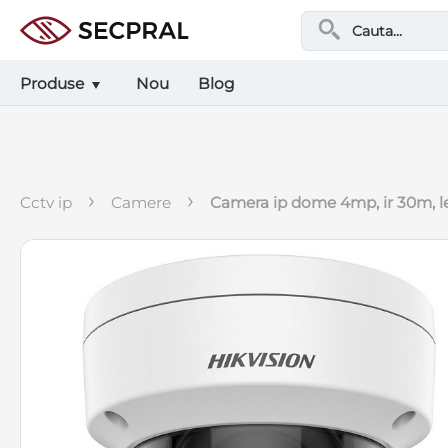
Produse
Nou
Blog
›
›
cctv ip
camere
camera ip dome 4mp, ir 30m, 