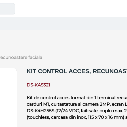
 recunoastere faciala
KIT CONTROL ACCES, RECUNOAS
DS-KAS321
Kit de control acces format din 1 terminal rec
carduri M1, cu tastatura si camera 2MP, ecran L
DS-K4H255S (12/24 VDC, fail-safe, cuplu max. 
(touchless, carcasa din inox, 115 x 70 x 16 mm)