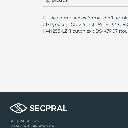
Tip produs
Kit de control acces format din 1 termi
2MP, ecran LCD 2.4 inch, Wi-Fi 2.4 G 80
K4H255-LZ, 1 buton exit DS-K7P07 (touc
SECPRAL© 2023.
Toate drepturile rezervate.