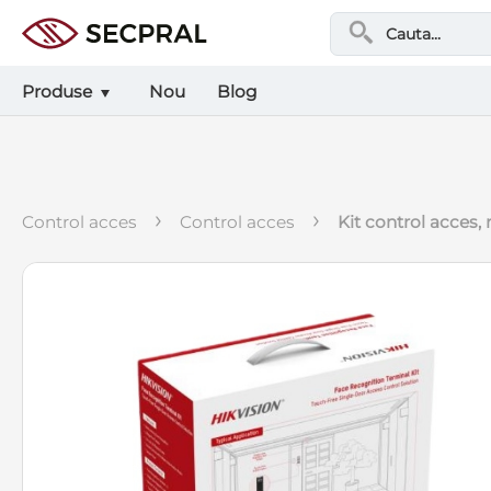
Produse
Nou
Blog
›
›
control acces
control acces
kit control acces,