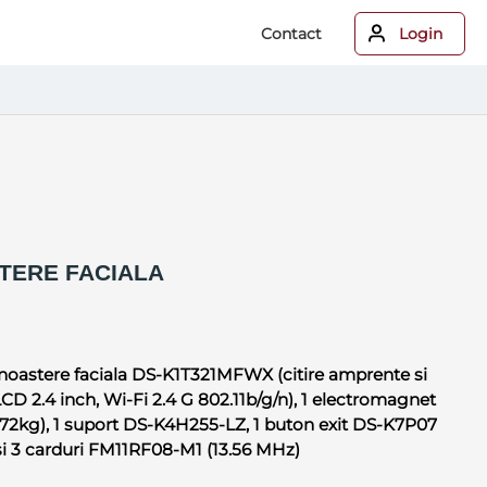
Contact
Login
TERE FACIALA
unoastere faciala DS-K1T321MFWX (citire amprente si
CD 2.4 inch, Wi-Fi 2.4 G 802.11b/g/n), 1 electromagnet
272kg), 1 suport DS-K4H255-LZ, 1 buton exit DS-K7P07
 si 3 carduri FM11RF08-M1 (13.56 MHz)