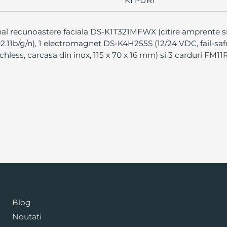
KIT-URI
nal recunoastere faciala DS-K1T321MFWX (citire amprente si
2.11b/g/n), 1 electromagnet DS-K4H255S (12/24 VDC, fail-saf
hless, carcasa din inox, 115 x 70 x 16 mm) si 3 carduri FM1
Blog
Noutati