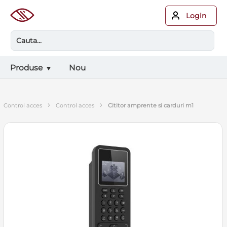
Login
Produse
Nou
›
›
control acces
control acces
cititor amprente si carduri m1