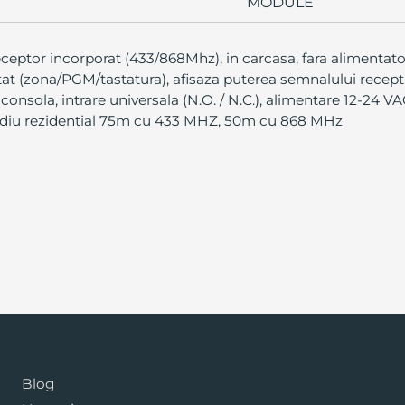
MODULE
ptor incorporat (433/868Mhz), in carcasa, fara alimentator
etat (zona/PGM/tastatura), afisaza puterea semnalului recep
consola, intrare universala (N.O. / N.C.), alimentare 12-24 
mediu rezidential 75m cu 433 MHZ, 50m cu 868 MHz
Blog