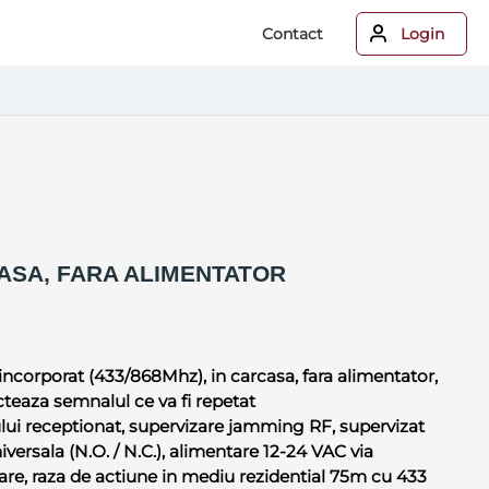
Contact
Login
ASA, FARA ALIMENTATOR
ncorporat (433/868Mhz), in carcasa, fara alimentator,
cteaza semnalul ce va fi repetat
lui receptionat, supervizare jamming RF, supervizat
iversala (N.O. / N.C.), alimentare 12-24 VAC via
re, raza de actiune in mediu rezidential 75m cu 433