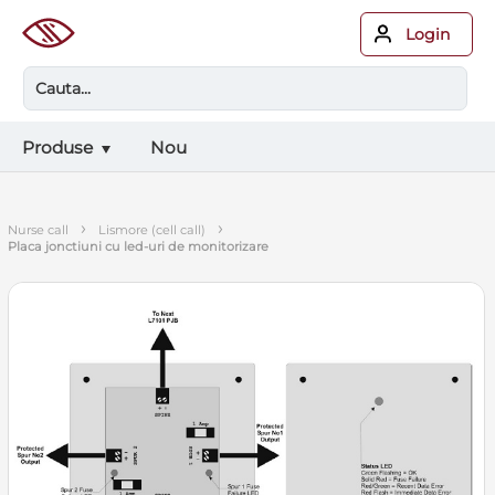
Login
Produse
Nou
›
›
nurse call
lismore (cell call)
placa jonctiuni cu led-uri de monitorizare