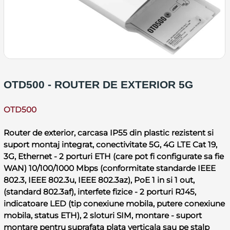
OTD500 - ROUTER DE EXTERIOR 5G
OTD500
Router de exterior, carcasa IP55 din plastic rezistent si
suport montaj integrat, conectivitate 5G, 4G LTE Cat 19,
3G, Ethernet - 2 porturi ETH (care pot fi configurate sa fie
WAN) 10/100/1000 Mbps (conformitate standarde IEEE
802.3, IEEE 802.3u, IEEE 802.3az), PoE 1 in si 1 out,
(standard 802.3af), interfete fizice - 2 porturi RJ45,
indicatoare LED (tip conexiune mobila, putere conexiune
mobila, status ETH), 2 sloturi SIM, montare - suport
montare pentru suprafata plata verticala sau pe stalp