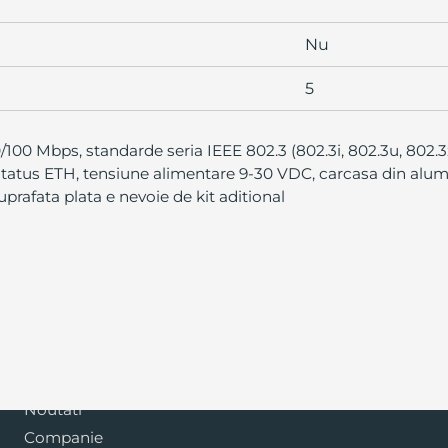
Nu
5
0 Mbps, standarde seria IEEE 802.3 (802.3i, 802.3u, 802.3x
status ETH, tensiune alimentare 9-30 VDC, carcasa din alum
prafata plata e nevoie de kit aditional
Blog
Noutati
Companie