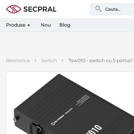
Produse
Nou
Blog
›
›
retelistica
switch
tsw010 - switch cu 5 porturi