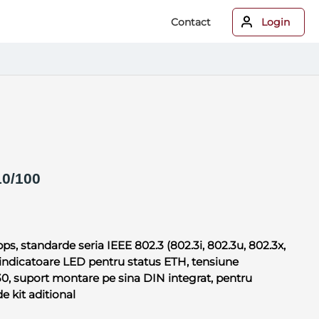
Contact
Login
0/100
, standarde seria IEEE 802.3 (802.3i, 802.3u, 802.3x,
0 indicatoare LED pentru status ETH, tensiune
0, suport montare pe sina DIN integrat, pentru
e kit aditional