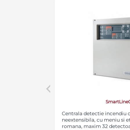
Previous
SmartLine
tionala 4 zone,
Centrala detectie incendiu 
 eticheta in
neextensibila, cu meniu si e
re pe o zona,
romana, maxim 32 detectoar