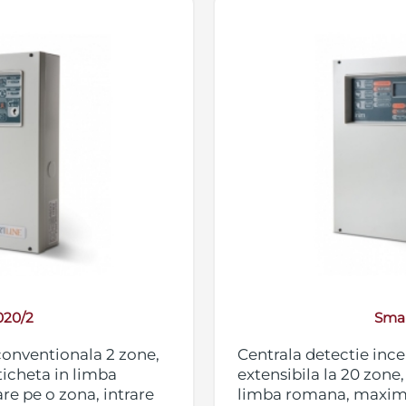
020/2
Smar
conventionala 2 zone,
Centrala detectie inc
ticheta in limba
extensibila la 20 zone,
e pe o zona, intrare
limba romana, maxim 