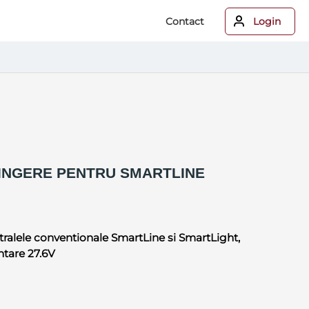
Contact
Login
INGERE PENTRU SMARTLINE
ralele conventionale SmartLine si SmartLight,
ntare 27.6V