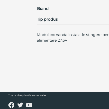
Brand
Tip produs
Modul comanda instalatie stingere pent
alimentare 27.6V
SECPRAL© 2023.
Toate drepturile rezervate.