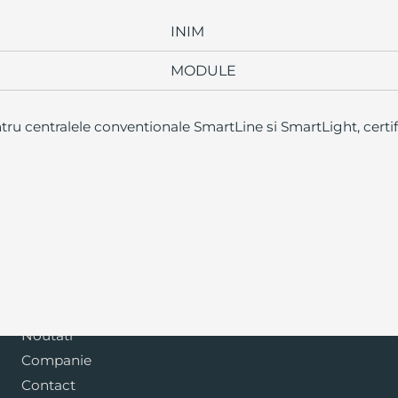
INIM
MODULE
ru centralele conventionale SmartLine si SmartLight, certi
Blog
Noutati
Companie
Contact