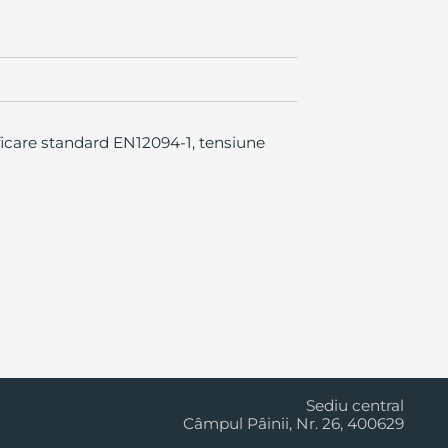
ficare standard EN12094-1, tensiune
Cluj Napoca
Sediu central
Câmpul Pâinii, Nr. 26, 400629