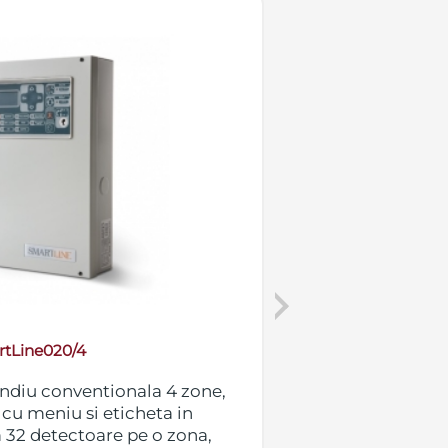
Next
tLine020/4
endiu conventionala 4 zone,
Centrala detecti
 cu meniu si eticheta in
extensibila la 36
32 detectoare pe o zona,
limba romana, m