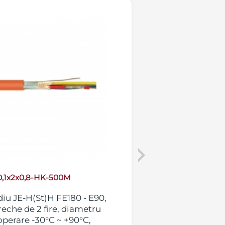
Next
,1x2x0,8-HK-500M
JEHS
iu JE-H(St)H FE180 - E90,
Cablu alarmare 
eche de 2 fire, diametru
tambur de 500m, 
perare -30°C ~ +90°C,
0.8mm, temperat