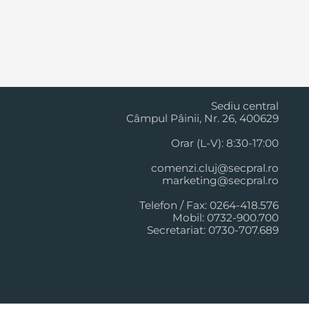
Cluj Napoca
Sediu central
Câmpul Pâinii, Nr. 26, 400629
Orar (L-V): 8:30-17:00
comenzi.cluj@secpral.ro
marketing@secpral.ro
Telefon / Fax: 0264-418.576
Mobil: 0732-900.700
Secretariat: 0730-707.689