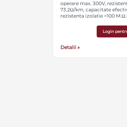
tenta bucla
operare max. 300V, reziste
fectiva 800 Hz -
73.2Ω/km, capacitate efecti
00 M.Ω.km
rezistenta izolatie >100 M.
Login pentr
Detalii »