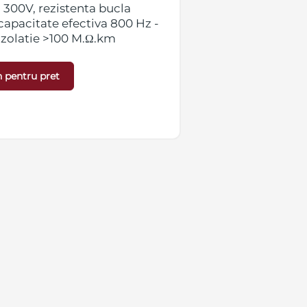
 300V, rezistenta bucla
tensiune operare
apacitate efectiva 800 Hz -
conductor 73.2Ω
izolatie >100 M.Ω.km
120 nF/km, rezis
 pentru pret
Detalii »