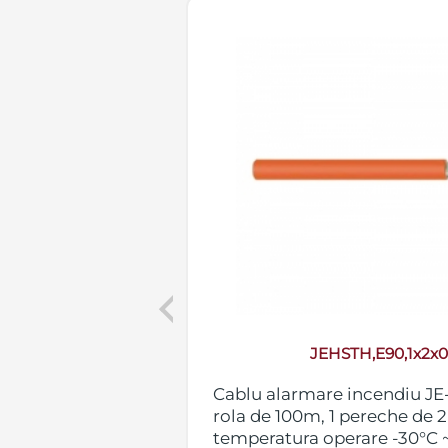
Previous
-500M
JEHSTH,E90,1x2x
H FE180 - E90,
Cablu alarmare incendiu JE-
re, diametru
rola de 100m, 1 pereche de 
 ~ +90°C,
temperatura operare -30°C ~