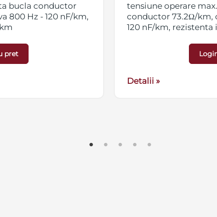
nta bucla conductor
tensiune operare max.
va 800 Hz - 120 nF/km,
conductor 73.2Ω/km, c
Ω.km
120 nF/km, rezistenta 
u pret
Login
Detalii »