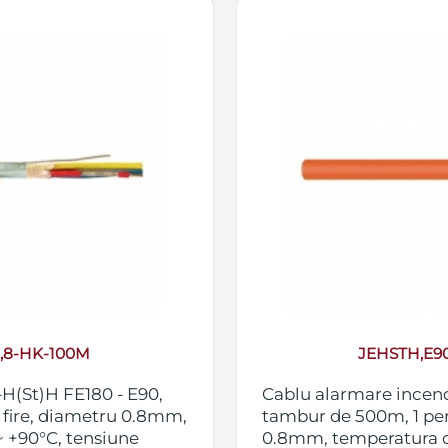
0,8-HK-100M
JEHSTH,E90
H(St)H FE180 - E90,
Cablu alarmare incend
2 fire, diametru 0.8mm,
tambur de 500m, 1 per
 +90°C, tensiune
0.8mm, temperatura o