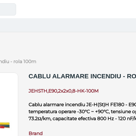
ndiu - rola 100m
CABLU ALARMARE INCENDIU - RO
JEHSTH,E90,2x2x0,8-HK-100M
Cablu alarmare incendiu JE-H(St)H FE180 - E90,
temperatura operare -30°C ~ +90°C, tensiune o
73.2Ω/km, capacitate efectiva 800 Hz - 120 nF/
Brand