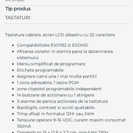
Tip produs
TASTATURI
Tastatura cablata, ecran LCD albastru cu 32 caractere
Compatibilitate EVO192 si EVOHD
Afisarea zonelor in alarma pana la dezarmarea
sistemului
Meniu simplificat de programare
Etichete programabile
Asignare catre una / mai multe partitii
1 zona adresabila, 1 iesire PGM
zone clopotel programabile independent
14 butoane de actionare cu 1 atingere
3 alarme de panica actionate de la tastatura
Backlight, contrast si scroll ajustabile
Timp afisat in formatul 12Hr sau 24Hr
Tensiune operare 9-16 VDC, curent maxim consumat
150mA
Dimendiuni 15 x 12.6 x 2.7 cm, greutate 230g