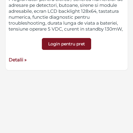
adresare pe detectori, butoane, sirene si module
adresabile, ecran LCD backlight 128x64, tastatura
numerica, functie diagnostic pentru
troubleshooting, durata lunga de viata a bateriei,
tensiune operare 5 VDC, curent in standby 130mW,
curent maxim 380mW, dimensiuni (WxHxD) 100 x
195 x 36.5 mm.
Produs dedicat exclusiv
Login pentru pret
instalatorilor.
Detalii »