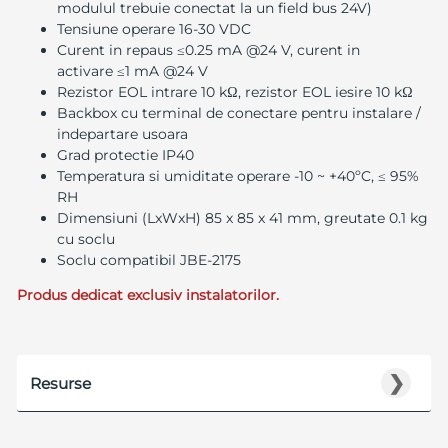
modulul trebuie conectat la un field bus 24V)
Tensiune operare 16-30 VDC
Curent in repaus ≤0.25 mA @24 V, curent in
activare ≤1 mA @24 V
Rezistor EOL intrare 10 kΩ, rezistor EOL iesire 10 kΩ
Backbox cu terminal de conectare pentru instalare /
indepartare usoara
Grad protectie IP40
Temperatura si umiditate operare -10 ~ +40ºC, ≤ 95%
RH
Dimensiuni (LxWxH) 85 x 85 x 41 mm, greutate 0.1 kg
cu soclu
Soclu compatibil JBE-2175
Produs dedicat exclusiv instalatorilor.
❯
Resurse