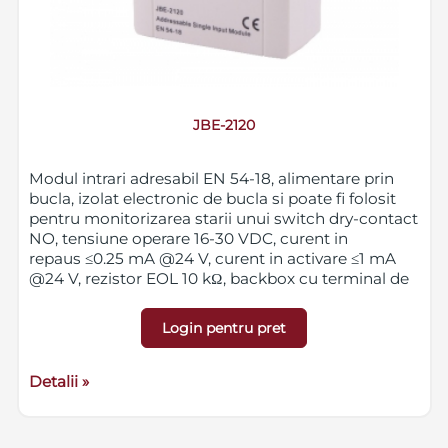
JBE-2120
Modul intrari adresabil EN 54-18, alimentare prin
bucla, izolat electronic de bucla si poate fi folosit
pentru monitorizarea starii unui switch dry-contact
NO, tensiune operare 16-30 VDC, curent in
repaus ≤0.25 mA @24 V, curent in activare ≤1 mA
@24 V, rezistor EOL 10 kΩ, backbox cu terminal de
conectare pentru instalare / indepartare usoara,
grad protectie IP40, dimensiuni (LxWxH) 85 x 85 x
Login pentru pret
41 mm, greutate 0.1 kg cu soclu, soclu compatibil
JBE-2175.
Produs dedicat exclusiv instalatorilor.
Detalii »