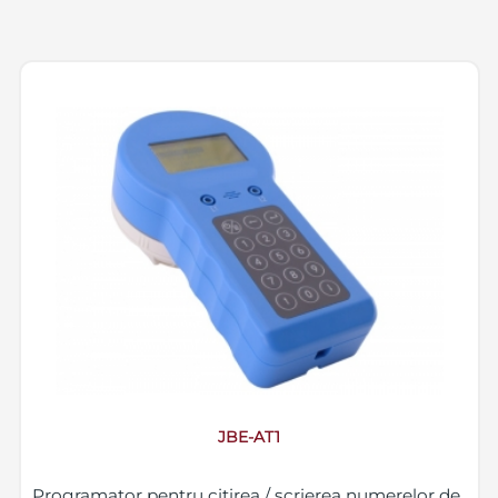
JBE-AT1
Programator pentru citirea / scrierea numerelor de