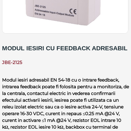
MODUL IESIRI CU FEEDBACK ADRESABIL
JBE-2125
Modul iesiri adresabil EN 54-18 cu o intrare feedback,
intrarea feedback poate fi folosita pentru a monitoriza, de
la centrala, contactul electric in vederea confirmarii
efectului activarii iesirii, iesirea poate fi utilizata ca un
releu izolat electric sau ca o iesire activa 24-V, tensiune
operare 16-30 VDC, curent in repaus ≤0.25 mA @24 V,
curent in activare ≤1 mA @24 V, rezistor EOL intrare 10
kΩ, rezistor EOL iesire 10 kΩ, backbox cu terminal de