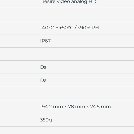
1 iesire video analog HD
-40°C ~ +50°C / <90% RH
IP67
Da
Da
194.2 mm × 78 mm × 74.5 mm
350g