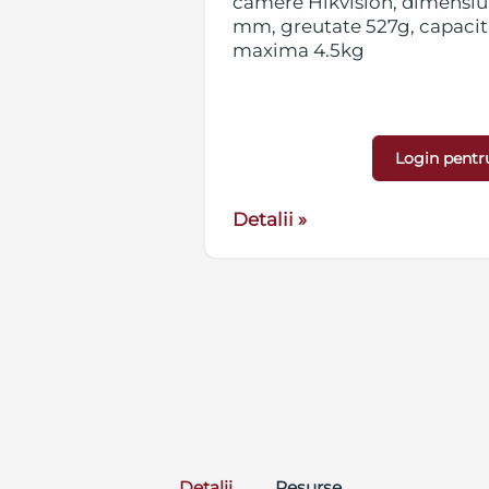
metru ajustabil
camere Hikvision, dimensiuni
 127 x 46 x 250
mm, greutate 527g, capacit
e maxima
maxima 4.5kg
Login pentr
Detalii »
Detalii
Resurse