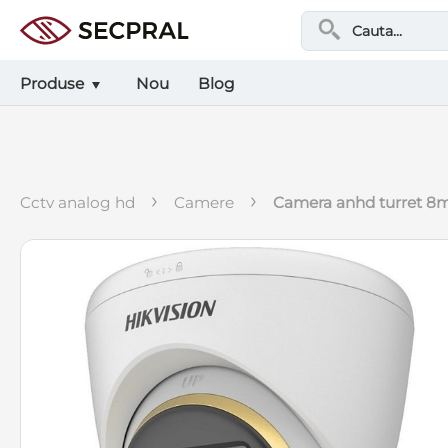
Produse
Nou
Blog
›
›
cctv analog hd
camere
camera anhd turret 8