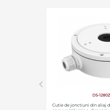
Previous
DS-1280Z
merele bullet
Cutie de jonctiuni din aliaj