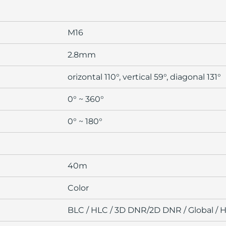
M16
2.8mm
orizontal 110°, vertical 59°, diagonal 131°
0° ~ 360°
0° ~ 180°
40m
Color
BLC / HLC / 3D DNR/2D DNR / Global / 