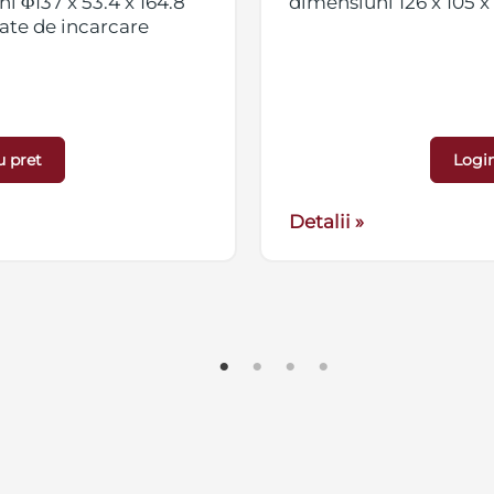
 Φ137 x 53.4 x 164.8
dimensiuni 126 x 105 
ate de incarcare
u pret
Login
Detalii »