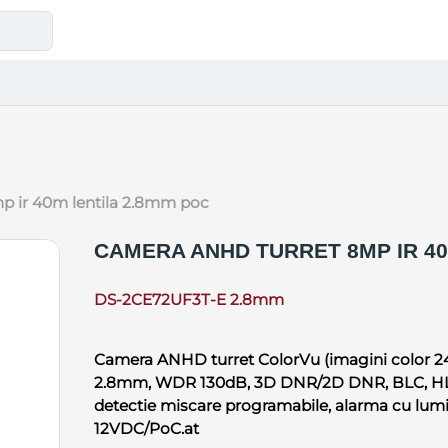
mp ir 40m lentila 2.8mm poc
CAMERA ANHD TURRET 8MP IR 40
DS-2CE72UF3T-E 2.8mm
Camera ANHD turret ColorVu (imagini color 24/7
2.8mm, WDR 130dB, 3D DNR/2D DNR, BLC, HLC, 
detectie miscare programabile, alarma cu lumina
12VDC/PoC.at