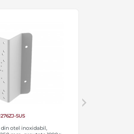
Next
1276ZJ-SUS
din otel inoxidabil,
Brat montaj pe 