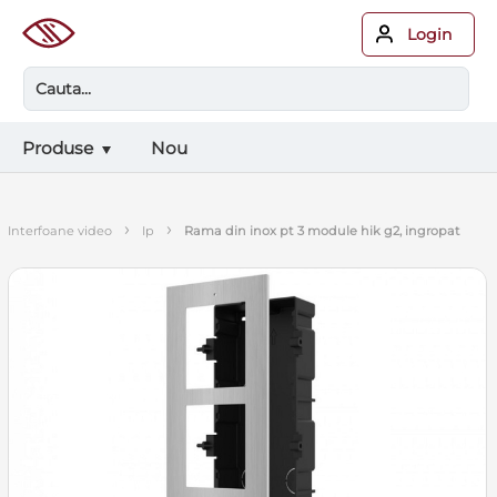
Login
Produse
Nou
›
›
interfoane video
ip
rama din inox pt 3 module hik g2, ingropat