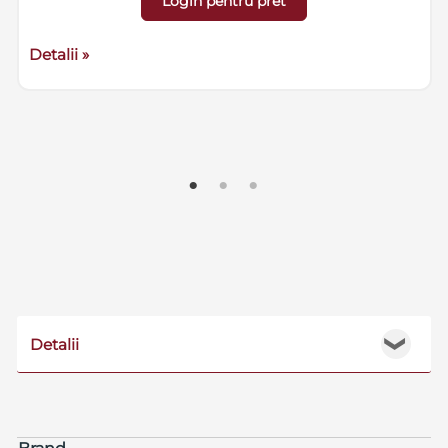
Login pentru pret
Detalii »
Detalii
❯