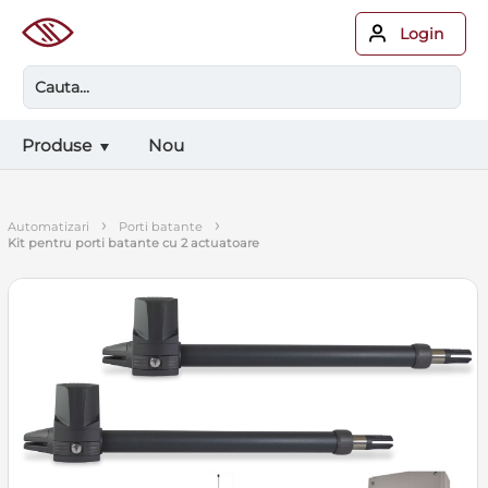
Login
Produse
Nou
›
›
automatizari
porti batante
kit pentru porti batante cu 2 actuatoare