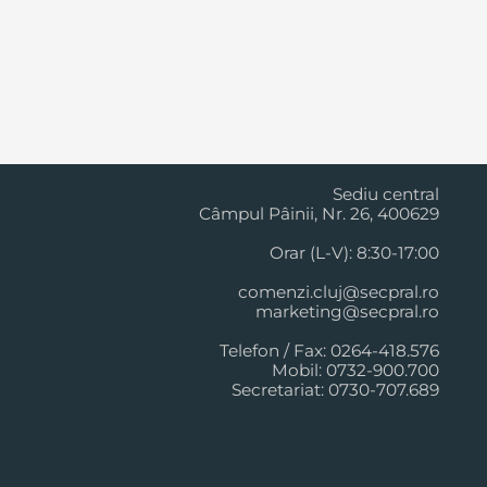
Cluj Napoca
Sediu central
Câmpul Pâinii, Nr. 26, 400629
Orar (L-V): 8:30-17:00
comenzi.cluj@secpral.ro
marketing@secpral.ro
Telefon / Fax: 0264-418.576
Mobil: 0732-900.700
Secretariat: 0730-707.689