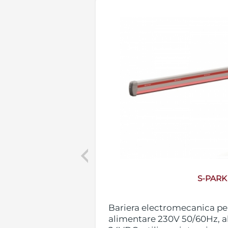
Previous
S-PARK
la socuri
Bariera electromecanica pe
alimentare 230V 50/60Hz, 
 taxa de