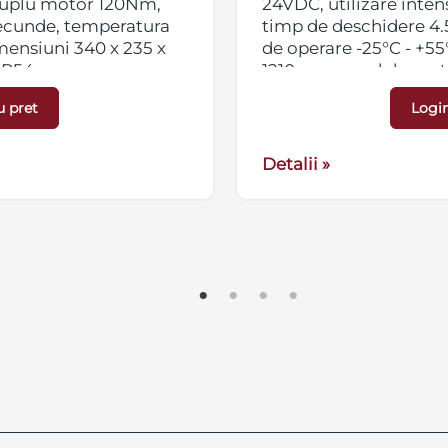
 cuplu motor 120Nm,
24VDC, utilizare inte
secunde, temperatura
timp de deschidere 4.
mensiuni 340 x 235 x
de operare -25°C - +55
IP54
1210 mm, grad de prot
dat si livrat separat)
Pentru bratul barierei
u pret
Login
ort special de 300 RON
se percepe o taxa de 
erei o taxa de
+ TVA, iar pentru corpu
Detalii »
cu exceptia cazului in
transport de 95 RON + 
onal de la unul dintre
care produsul se ridic
sediile Secpral.