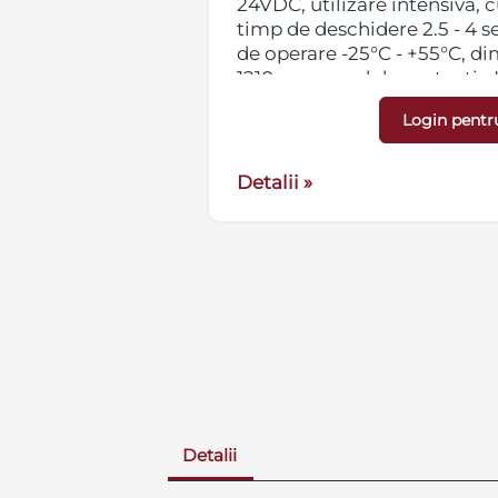
24VDC, utilizare intensiva,
ceptia cazului
timp de deschidere 2.5 - 4 
e la unul dintre
de operare -25°C - +55°C, di
1210 mm, grad de protectie 
Pentru bratul barierei (coman
Login pentr
se percepe o taxa de transp
+ TVA, iar pentru corpul bari
Detalii »
transport de 95 RON + TVA, 
care produsul se ridica pers
sediile Secpral.
Detalii