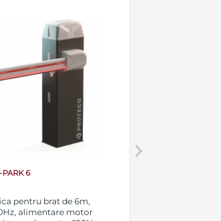
Next
-PARK 6
ca pentru brat de 6m,
Brat bariera S-P
0Hz, alimentare motor
Pentru acest pr