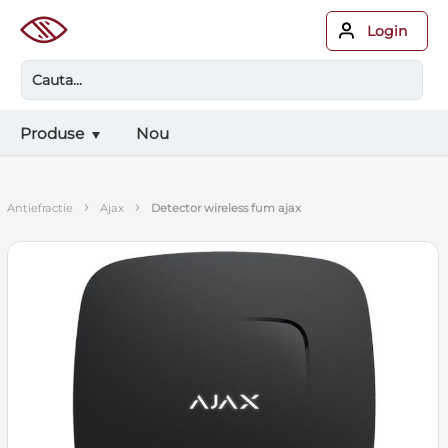
Login
Produse
Nou
›
›
antiefractie
ajax
detector wireless fum ajax