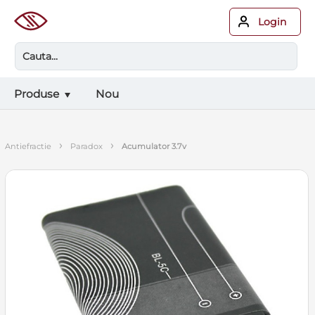
Login
Produse
Nou
›
›
antiefractie
paradox
acumulator 3.7v