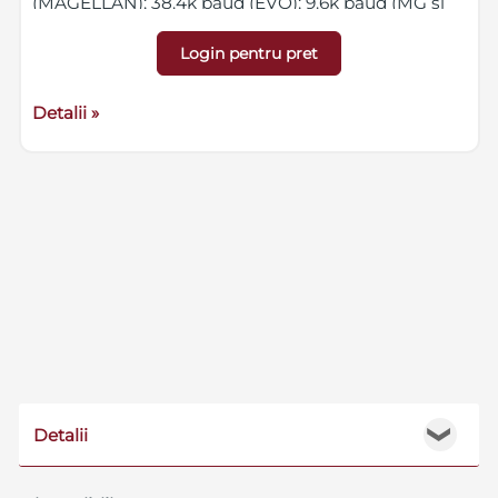
(MAGELLAN); 38.4k baud (EVO); 9.6k baud (MG si
SP)
Login pentru pret
Detalii »
Detalii
❯