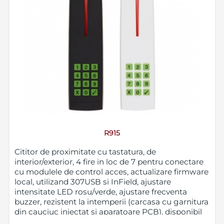
R915
Cititor de proximitate cu tastatura, de
interior/exterior, 4 fire in loc de 7 pentru conectare
cu modulele de control acces, actualizare firmware
local, utilizand 307USB si InField, ajustare
intensitate LED rosu/verde, ajustare frecventa
buzzer, rezistent la intemperii (carcasa cu garnitura
din cauciuc injectat si aparatoare PCB), disponibil
in 3 culori: alb, negru, argintiu