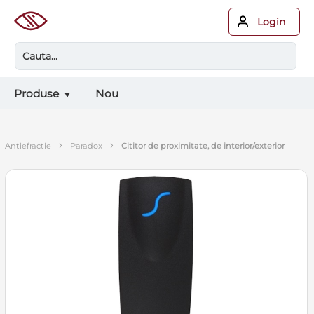
Login
Produse
Nou
›
›
antiefractie
paradox
cititor de proximitate, de interior/exterior