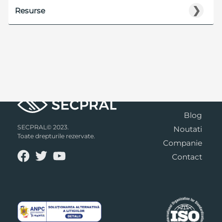
❯
Resurse
Blog
SECPRAL© 2023.
Noutati
Toate drepturile rezervate.
Companie
Contact