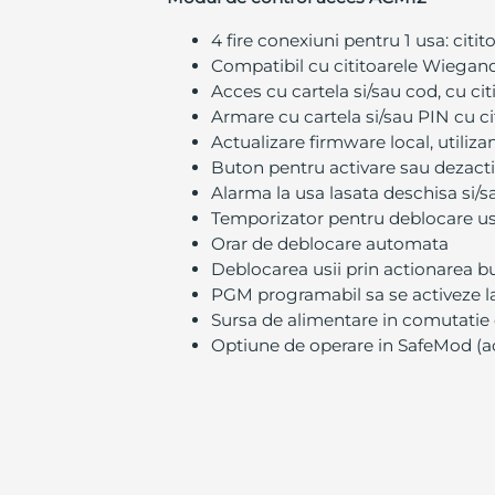
4 fire conexiuni pentru 1 usa: citit
Compatibil cu cititoarele Wiegand 
Acces cu cartela si/sau cod, cu cit
Armare cu cartela si/sau PIN cu ci
Actualizare firmware local, utili
Buton pentru activare sau dezactiva
Alarma la usa lasata deschisa si/s
Temporizator pentru deblocare usa
Orar de deblocare automata
Deblocarea usii prin actionarea b
PGM programabil sa se activeze la
Sursa de alimentare in comutatie 
Optiune de operare in SafeMod (ac