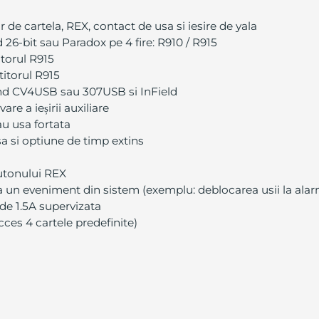
or de cartela, REX, contact de usa si iesire de yala
26-bit sau Paradox pe 4 fire: R910 / R915
itorul R915
titorul R915
zand CV4USB sau 307USB si InField
re a ieșirii auxiliare
au usa fortata
 si optiune de timp extins
utonului REX
 un eveniment din sistem (exemplu: deblocarea usii la ala
de 1.5A supervizata
ces 4 cartele predefinite)