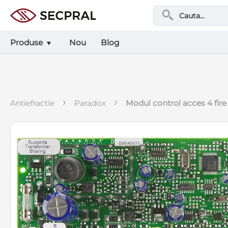
Produse
Nou
Blog
›
›
antiefractie
paradox
modul control acces 4 fir