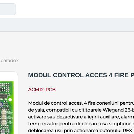
e paradox
MODUL CONTROL ACCES 4 FIRE 
ACM12-PCB
Modul de control acces, 4 fire conexiuni pentru 1
de yala, compatibil cu cititoarele Wiegand 26-b
activare sau dezactivare a ieșirii auxiliare, alar
temporizator pentru deblocare usa si optiune 
deblocarea usii prin actionarea butonului REX