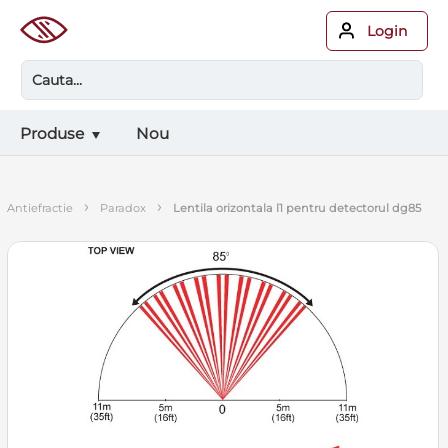
Login
Produse
Nou
›
›
antiefractie
paradox
lentila orizontala l1 pentru detectorul dg85