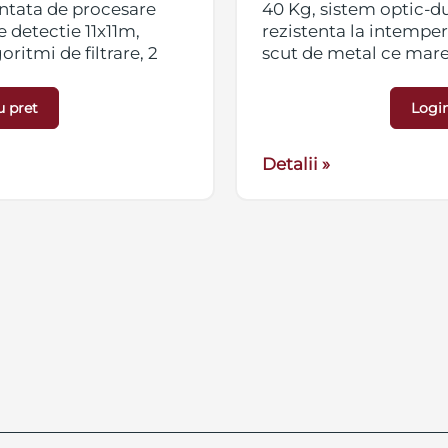
ntata de procesare
40 Kg, sistem optic-dua
e detectie 11x11m,
rezistenta la intemperi
oritmi de filtrare, 2
scut de metal ce mares
si releu iesire
distanta: 11x11 m cu u
compensare automata 
u pret
Login
433/868MHz
Detalii »