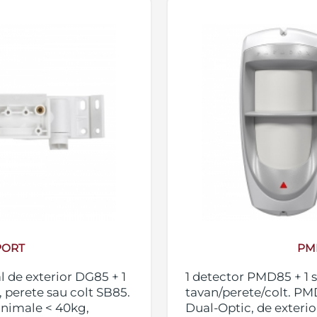
PORT
PM
l de exterior DG85 + 1
1 detector PMD85 + 1 
 perete sau colt SB85.
tavan/perete/colt. PM
animale < 40kg,
Dual-Optic, de exterio