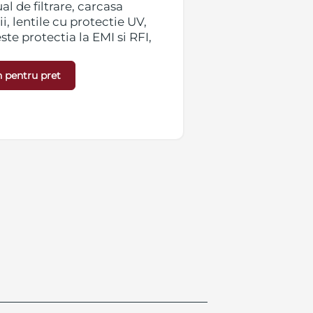
l de filtrare, carcasa
i, lentile cu protectie UV,
te protectia la EMI si RFI,
nghi de vedere de 90°,
a temperaturii,
 pentru pret