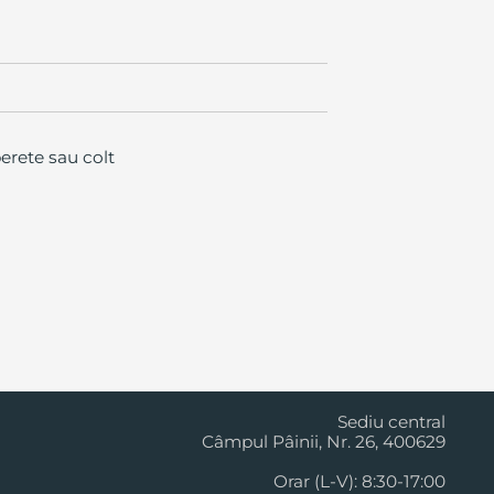
erete sau colt
Cluj Napoca
Sediu central
Câmpul Pâinii, Nr. 26, 400629
Orar (L-V): 8:30-17:00