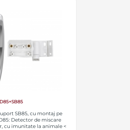
D85+SB85
suport SB85, cu montaj pe
D85: Detector de miscare
r, cu imunitate la animale <