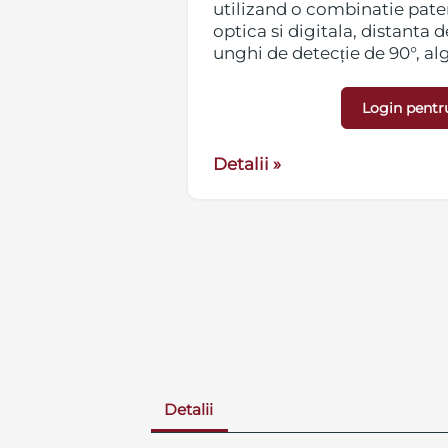
utilizand o combinatie pate
optica si digitala, distanta d
unghi de detecție de 90°, alg
moduri de operare (adresabil 
conventionala)
Login pentr
Detalii »
Detalii