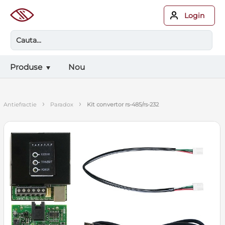
Login
Produse
Nou
›
›
antiefractie
paradox
kit convertor rs-485/rs-232