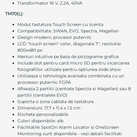
Transformator 16 V, 2.2A, 40VA
TM70(L):
Modul tastatura Touch Screen cu licenta
Compatibilitate: SWAN, EVO, Spectra, Magellan
Design modern, procesor puternic
LCD "touch screen" color, diagonala 7'', rezolutie:
800x480 px
Meniuri intuitive pe baza de pictograme grafice
Include slot pentru card micro SD pentru incarcarea
fotografiilor utilizate pentru optiunea slide show
Utilizeaza o tehnologie avansata combinata cu un
processor puternic FGPA
Afiseaza 2 partitii (centrale Spectra si Magellan) sau 8
partitii (centralele EVO)
Suporta o zona cablata de tastatura
Dimensiuni: 17.7 x 11.4 x 1.5 cm
Etichete personalizabile
Culori disponibile: alb
Facilitatile SpotOn Alarm Locator si OneScreen
Monitoring sunt disponibile - vezi detalii facilitati