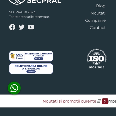
Blog
SECPRAL© 2023.
Noutati
Toate drepturile rezervate.
Companie
Contact
Noutati si promotii curente
​/// Cumpara
X