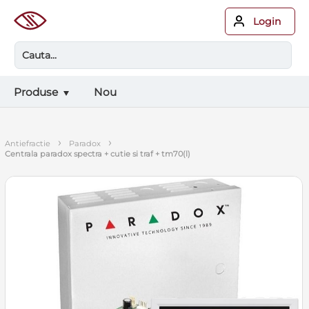
Login
Produse
Nou
›
›
antiefractie
paradox
centrala paradox spectra + cutie si traf + tm70(l)