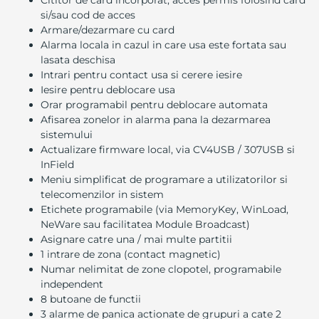
Cititor de card incorporat, acces permis folosind card
si/sau cod de acces
Armare/dezarmare cu card
Alarma locala in cazul in care usa este fortata sau
lasata deschisa
Intrari pentru contact usa si cerere iesire
Iesire pentru deblocare usa
Orar programabil pentru deblocare automata
Afisarea zonelor in alarma pana la dezarmarea
sistemului
Actualizare firmware local, via CV4USB / 307USB si
InField
Meniu simplificat de programare a utilizatorilor si
telecomenzilor in sistem
Etichete programabile (via MemoryKey, WinLoad,
NeWare sau facilitatea Module Broadcast)
Asignare catre una / mai multe partitii
1 intrare de zona (contact magnetic)
Numar nelimitat de zone clopotel, programabile
independent
8 butoane de functii
3 alarme de panica actionate de grupuri a cate 2