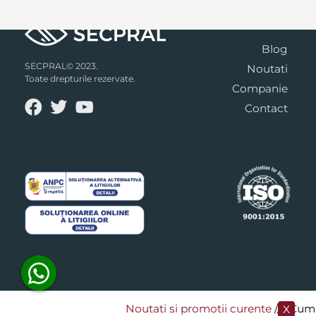
Blog
SECPRAL© 2023.
Noutati
Toate drepturile rezervate.
Companie
Contact
Noutati si promotii curente
​/// Cumpa
X