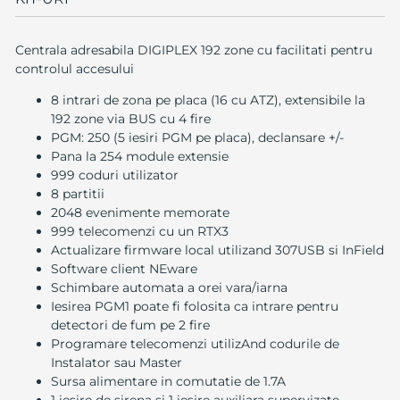
Centrala adresabila DIGIPLEX 192 zone cu facilitati pentru
controlul accesului
8 intrari de zona pe placa (16 cu ATZ), extensibile la
192 zone via BUS cu 4 fire
PGM: 250 (5 iesiri PGM pe placa), declansare +/-
Pana la 254 module extensie
999 coduri utilizator
8 partitii
2048 evenimente memorate
999 telecomenzi cu un RTX3
Actualizare firmware local utilizand 307USB si InField
Software client NEware
Schimbare automata a orei vara/iarna
Iesirea PGM1 poate fi folosita ca intrare pentru
detectori de fum pe 2 fire
Programare telecomenzi utilizAnd codurile de
Instalator sau Master
Sursa alimentare in comutatie de 1.7A