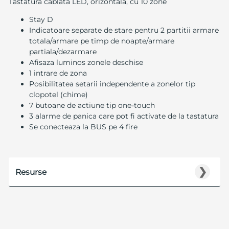
Tastatura cablata LED, orizontala, cu 10 zone
Stay D
Indicatoare separate de stare pentru 2 partitii armare
totala/armare pe timp de noapte/armare
partiala/dezarmare
Afisaza luminos zonele deschise
1 intrare de zona
Posibilitatea setarii independente a zonelor tip
clopotel (chime)
7 butoane de actiune tip one-touch
3 alarme de panica care pot fi activate de la tastatura
Se conecteaza la BUS pe 4 fire
❯
Resurse