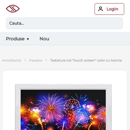
Login
Produse
Nou
›
›
antiefractie
paradox
tastatura lcd "touch screen" color cu licenta