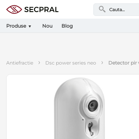
Produse
Nou
Blog
›
›
antiefractie
dsc power series neo
detector pi