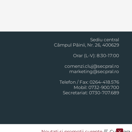
Cluj Napoca
Sediu central
Câmpul Pâinii, Nr. 26, 400629
Orar (L-V): 8:30-17:00
comenzi.cluj@secpral.ro
marketing@secpral.ro
Telefon / Fax: 0264-418.576
Mobil: 0732-900.700
Secretariat: 0730-707.689
Noutati si promotii curente
​/// Cumpara de l
X