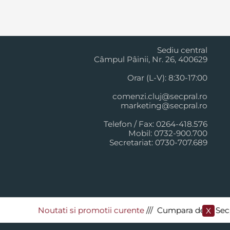
Cluj Napoca
Sediu central
Câmpul Pâinii, Nr. 26, 400629
Orar (L-V): 8:30-17:00
comenzi.cluj@secpral.ro
marketing@secpral.ro
Telefon / Fax: 0264-418.576
Mobil: 0732-900.700
Secretariat: 0730-707.689
Noutati si promotii curente
​/// Cumpara de la Secpral 
X