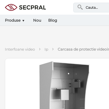
Produse
Nou
Blog
›
›
interfoane video
ip
carcasa de protectie videoi