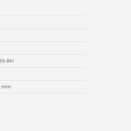
90% RH
0 mm