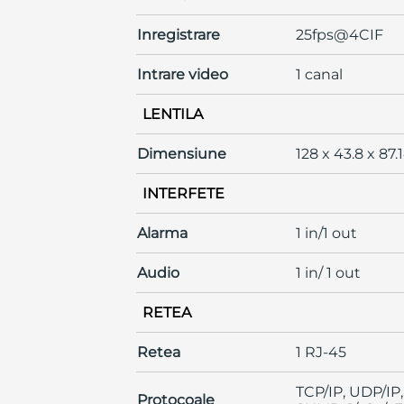
Inregistrare
25fps@4CIF
Intrare video
1 canal
LENTILA
Dimensiune
128 x 43.8 x 8
INTERFETE
Alarma
1 in/1 out
Audio
1 in/ 1 out
RETEA
Retea
1 RJ-45
TCP/IP, UDP/IP
Protocoale