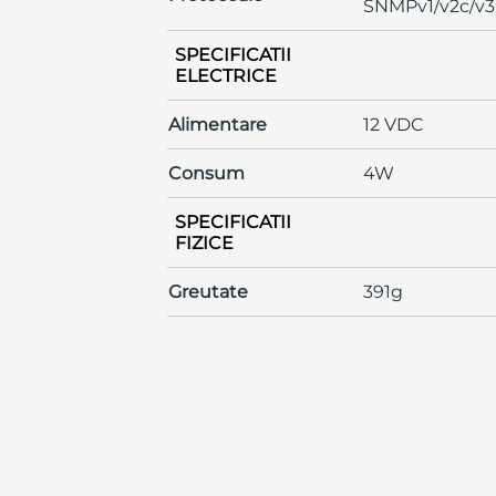
SNMPv1/v2c/v3
SPECIFICATII
ELECTRICE
Alimentare
12 VDC
Consum
4W
SPECIFICATII
FIZICE
Greutate
391g