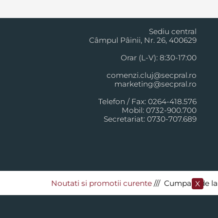
Cluj Napoca
Sediu central
Câmpul Pâinii, Nr. 26, 400629
Orar (L-V): 8:30-17:00
comenzi.cluj@secpral.ro
marketing@secpral.ro
Telefon / Fax: 0264-418.576
Mobil: 0732-900.700
Secretariat: 0730-707.689
Noutati si promotii curente
​/// Cumpara de la Sec
X