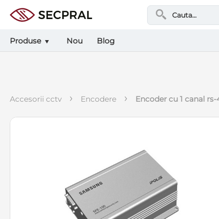
Produse
Nou
Blog
›
›
accesorii cctv
encodere
encoder cu 1 canal rs