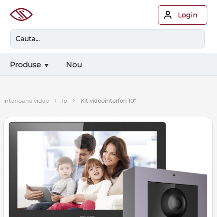
Login
Produse
Nou
›
›
interfoane video
ip
kit videointerfon 10"