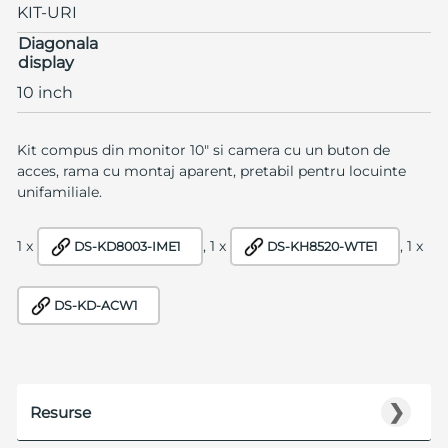
KIT-URI
Diagonala
display
10 inch
Kit compus din monitor 10" si camera cu un buton de
acces, rama cu montaj aparent, pretabil pentru locuinte
unifamiliale.
1 x
, 1 x
, 1 x
DS-KD8003-IME1
DS-KH8520-WTE1
DS-KD-ACW1
❯
Resurse