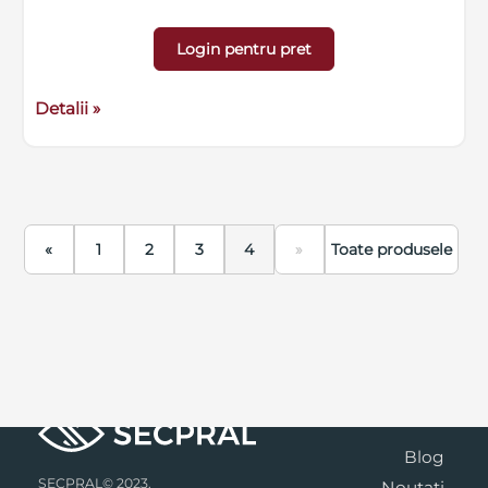
Login pentru pret
Detalii »
«
1
2
3
4
»
Toate produsele
Blog
SECPRAL© 2023.
Noutati