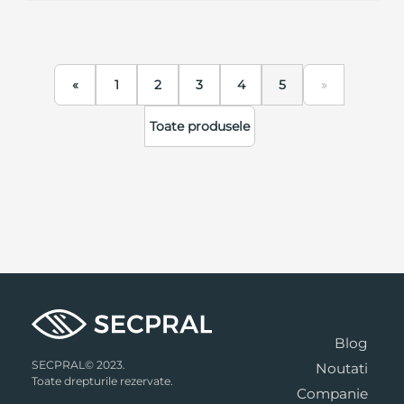
«
1
2
3
4
5
»
Toate produsele
Blog
SECPRAL© 2023.
Noutati
Toate drepturile rezervate.
Companie