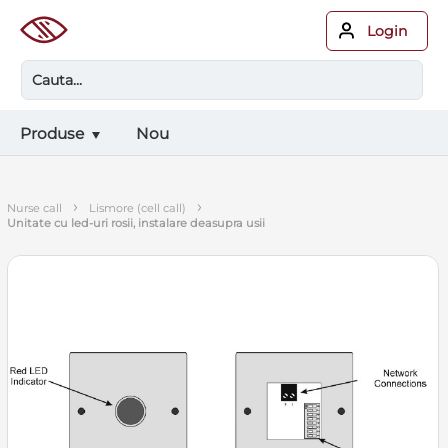
Login
Produse
Nou
›
›
nurse call
lismore (cell call)
unitate cu led-uri rosii, instalare deasupra usii