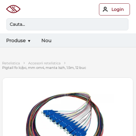
Login
Produse
Nou
›
›
retelistica
accesorii retelistica
pigtail fo lc/pc, mm om4, manta lszh, 1.5m, 12 buc