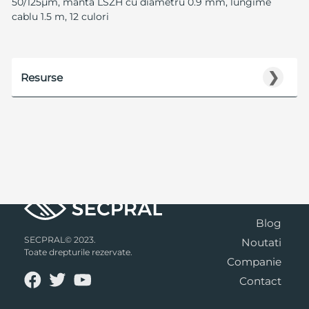
50/125µm, manta LSZH cu diametru 0.9 mm, lungime
cablu 1.5 m, 12 culori
❯
Resurse
Blog
SECPRAL© 2023.
Noutati
Toate drepturile rezervate.
Companie
Contact