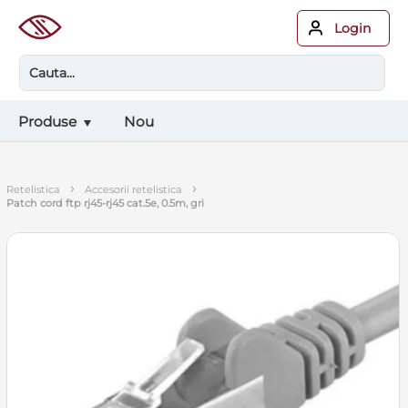
Login
Produse
Nou
›
›
retelistica
accesorii retelistica
patch cord ftp rj45-rj45 cat.5e, 0.5m, gri