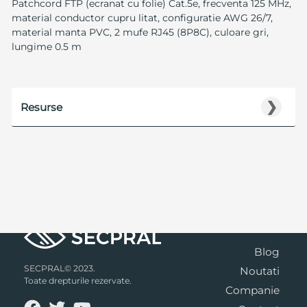
Patchcord FTP (ecranat cu folie) Cat.5e, frecventa 125 MHz,
material conductor cupru litat, configuratie AWG 26/7,
material manta PVC, 2 mufe RJ45 (8P8C), culoare gri,
lungime 0.5 m
❯
Resurse
Blog
SECPRAL© 2023.
Noutati
Toate drepturile rezervate.
Companie