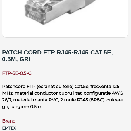
PATCH CORD FTP RJ45-RJ45 CAT.5E,
0.5M, GRI
FTP-5E-0.5-G
Patchcord FTP (ecranat cu folie) Cat.5e, frecventa 125
MHz, material conductor cupru litat, configuratie AWG
26/7, material manta PVC, 2 mufe RJ45 (8P8C), culoare
gri, lungime 0.5 m
Brand
EMTEX