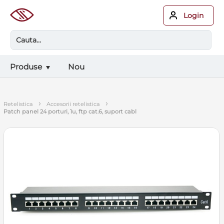
Login
Produse
Nou
›
›
retelistica
accesorii retelistica
patch panel 24 porturi, 1u, ftp cat.6, suport cabl