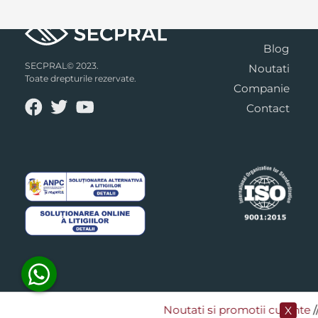
Blog
SECPRAL© 2023.
Noutati
Toate drepturile rezervate.
Companie
Contact
Noutati si promotii curente
​/
X