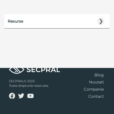
❯
Resurse
Blog
SECPRAL© 2023.
Noutati
Toate drepturile rezervate.
Companie
Contact